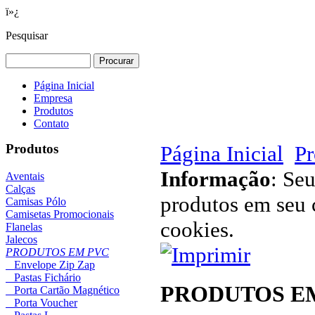
ï»¿
Pesquisar
Página Inicial
Empresa
Produtos
Contato
Produtos
Página Inicial
Pr
Informação
: Se
Aventais
Calças
produtos em seu c
Camisas Pólo
Camisetas Promocionais
cookies.
Flanelas
Jalecos
PRODUTOS EM PVC
Envelope Zip Zap
Pastas Fichário
PRODUTOS E
Porta Cartão Magnético
Porta Voucher