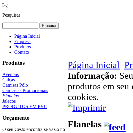
ï»¿
Pesquisar
Página Inicial
Empresa
Produtos
Contato
Produtos
Página Inicial
Pr
Informação
: Se
Aventais
Calças
produtos em seu c
Camisas Pólo
Camisetas Promocionais
cookies.
Flanelas
Jalecos
PRODUTOS EM PVC
Orçamento
Flanelas
O seu Cesto encontra-se vazio no