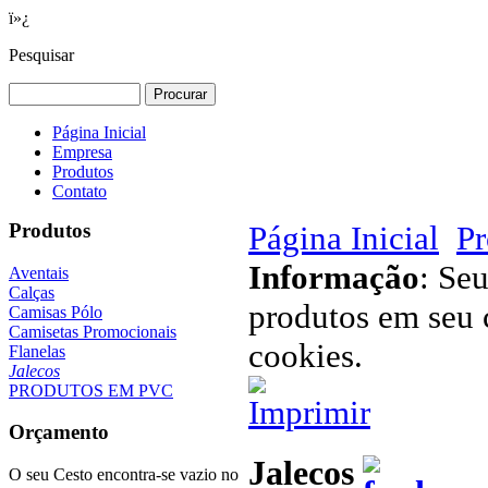
ï»¿
Pesquisar
Página Inicial
Empresa
Produtos
Contato
Produtos
Página Inicial
Pr
Informação
: Se
Aventais
Calças
produtos em seu c
Camisas Pólo
Camisetas Promocionais
cookies.
Flanelas
Jalecos
PRODUTOS EM PVC
Orçamento
Jalecos
O seu Cesto encontra-se vazio no